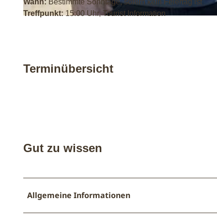
Wann:
Bestimmte Sonntage, sofern kein Feiertag ist
Treffpunkt:
15:00 Uhr, Tourist Information
© Staatsbad Bad Oeynhausen / M. Hingsen |
CC-BY-NC-ND
Terminübersicht
Gut zu wissen
Allgemeine Informationen