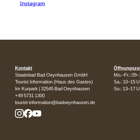
Instagram
Kontakt
Öffnungsze
Staatsbad Bad Oeynhausen GmbH
Mo.–Fr.: 09–
Tourist Information (Haus des Gastes)
Sa.: 10–15 U
Im Kurpark | 32545 Bad Oeynhausen
So.: 13–17 U
+49 5731 1300
tourist-information@badoeynhausen.de