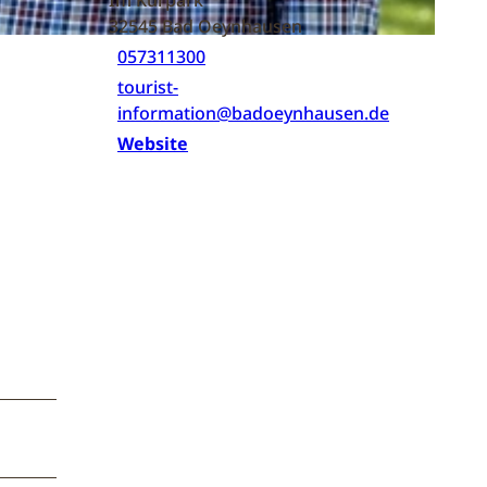
32545
Bad Oeynhausen
057311300
tourist-
information@badoeynhausen.de
Website