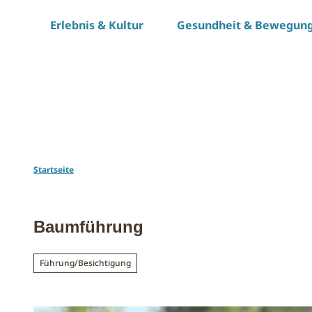
Z
Erlebnis & Kultur
Gesundheit & Bewegun
u
m
I
n
h
a
l
t
Startseite
Baumführung
Führung/Besichtigung