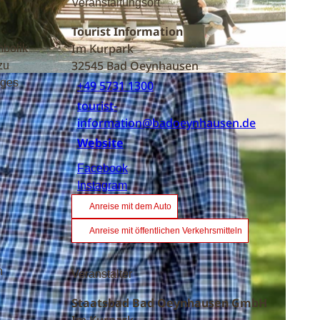
Veranstaltungsort
Tourist Information
Im Kurpark
mbolik
32545
Bad Oeynhausen
zu
uges
+49 5731 1300
tourist-
information@badoeynhausen.de
Website
Facebook
Instagram
Anreise mit dem Auto
Anreise mit öffentlichen Verkehrsmitteln
n
Veranstalter
Staatsbad Bad Oeynhausen GmbH
Im Kurpark