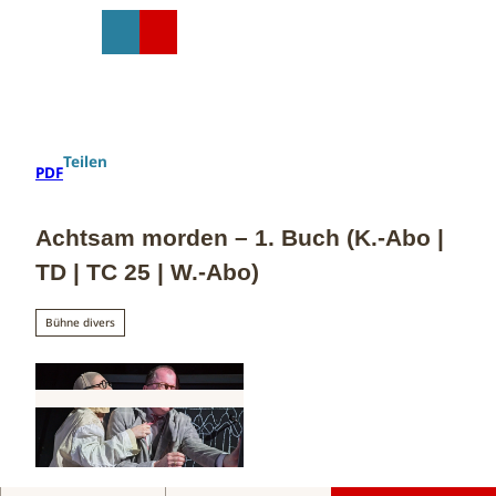
Z
u
T
Suche
Menü
Shop
m
e
I
i
n
l
h
e
a
n
Teilen
PDF
l
t
Achtsam morden – 1. Buch (K.-Abo |
TD | TC 25 | W.-Abo)
Bühne divers
© Dominique Leppin, D. Leppin |
CC-BY-ND