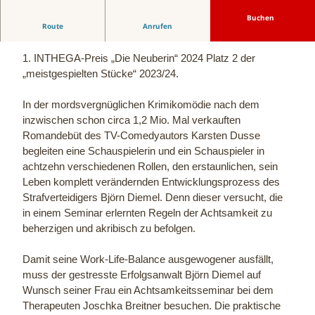
Buchen
Route
Anrufen
Nach dem Bestsellerroman von Karsten Dusse
1. INTHEGA-Preis „Die Neuberin“ 2024 Platz 2 der
„meistgespielten Stücke“ 2023/24.
In der mordsvergnüglichen Krimikomödie nach dem
inzwischen schon circa 1,2 Mio. Mal verkauften
Romandebüt des TV-Comedyautors Karsten Dusse
begleiten eine Schauspielerin und ein Schauspieler in
achtzehn verschiedenen Rollen, den erstaunlichen, sein
Leben komplett verändernden Entwicklungsprozess des
Strafverteidigers Björn Diemel. Denn dieser versucht, die
in einem Seminar erlernten Regeln der Achtsamkeit zu
beherzigen und akribisch zu befolgen.
Damit seine Work-Life-Balance ausgewogener ausfällt,
muss der gestresste Erfolgsanwalt Björn Diemel auf
Wunsch seiner Frau ein Achtsamkeitsseminar bei dem
Therapeuten Joschka Breitner besuchen. Die praktische