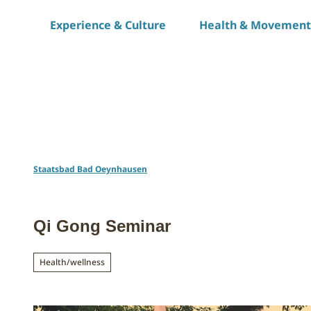
T
Experience & Culture
Health & Movement
o
c
o
n
t
e
n
t
Staatsbad Bad Oeynhausen
Qi Gong Seminar
Health/wellness