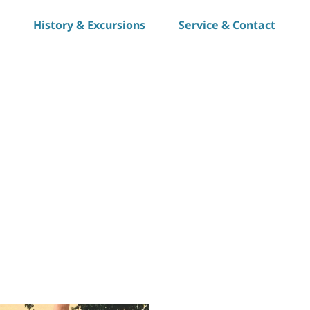
History & Excursions
Service & Contact
S
h
a
r
e