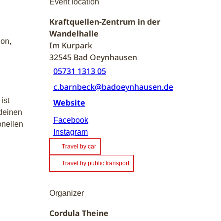
Event location
Kraftquellen-Zentrum in der
Wandelhalle
ion,
Im Kurpark
32545
Bad Oeynhausen
05731 1313 05
c.barnbeck@badoeynhausen.de
ist
Website
 deinen
Facebook
onellen
Instagram
Travel by car
Travel by public transport
Organizer
Cordula Theine