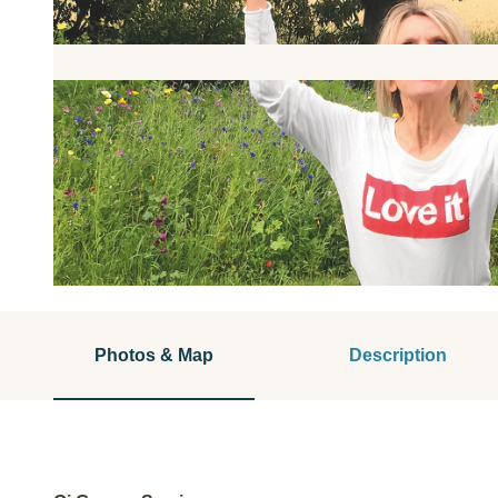
© C. Theine |
CC-BY-NC-ND
Photos & Map
Description