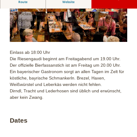
Endlich bekommt auch Bad Oeynhausen seine Wiesen
Route
Website
In dem feierlich geschmückten, bayrischen Festzelt auf dem
Inowroclaw-Platz werden an 3 Tagen prominente Original
© Staatsbad Bad Oeynhausen / P. Hübbe |
© Staatsbad Bad Oeynhausen / P. Hübbe |
CC-BY-NC-ND
CC-BY-NC-ND
Oktoberfest-Bands die Gäste einheizen. Ein bayrisches
Hüttendorf vor dem Zelt mit leckeren, bayrischen
Spezialitäten sorgt für das entsprechende Ambiente drum
herum.
© Staatsbad Bad Oeynhausen / P. Hübbe |
CC-BY-NC-ND
Einlass ab 18:00 Uhr
Die Riesengaudi beginnt am Freitagabend um 19.00 Uhr.
Der offizielle Bierfassanstich ist am Freitag um 20.00 Uhr.
Ein bayerischer Gastronom sorgt an allen Tagen im Zelt für
köstliche, bayrische Schmankerln. Brezel, Haxen,
Weißwürstel und Leberkäs werden nicht fehlen.
Dirndl, Tracht und Lederhosen sind üblich und erwünscht,
aber kein Zwang.
Dates