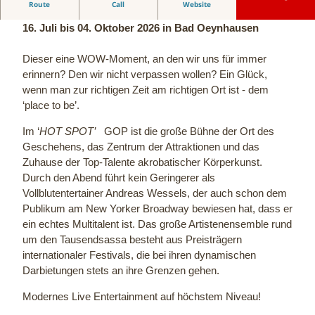
Entertainment now!
Route
Call
Website
16. Juli bis 04. Oktober 2026 in Bad Oeynhausen
Dieser eine WOW-Moment, an den wir uns für immer
erinnern? Den wir nicht verpassen wollen? Ein Glück,
wenn man zur richtigen Zeit am richtigen Ort ist - dem
‘place to be’.
Im ‘
HOT SPOT’
GOP ist die große Bühne der Ort des
Geschehens, das Zentrum der Attraktionen und das
Zuhause der Top-Talente akrobatischer Körperkunst.
Durch den Abend führt kein Geringerer als
Vollblutentertainer Andreas Wessels, der auch schon dem
Publikum am New Yorker Broadway bewiesen hat, dass er
ein echtes Multitalent ist. Das große Artistenensemble rund
um den Tausendsassa besteht aus Preisträgern
internationaler Festivals, die bei ihren dynamischen
Darbietungen stets an ihre Grenzen gehen.
Modernes Live Entertainment auf höchstem Niveau!