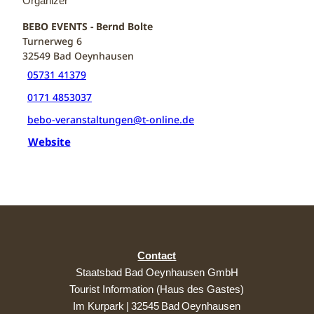
Organizer
BEBO EVENTS - Bernd Bolte
Turnerweg 6
32549
Bad Oeynhausen
05731 41379
0171 4853037
bebo-veranstaltungen@t-online.de
Website
Contact
Staatsbad Bad Oeynhausen GmbH
Tourist Information (Haus des Gastes)
Im Kurpark | 32545 Bad Oeynhausen