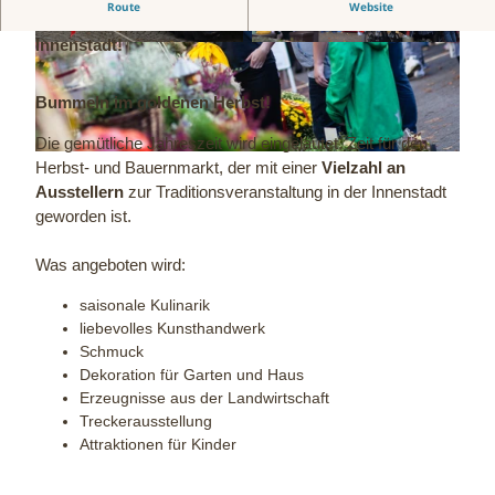
Route
Website
Herbstzauber: Markt, Genuss und mehr in der
Innenstadt!
© Staatsbad Bad Oeynhausen |
© Staatsbad Bad Oeynhausen |
CC-BY-NC-ND
CC-BY-NC-ND
Bummeln im goldenen Herbst!
Die gemütliche Jahreszeit wird eingeläutet. Zeit für den
© Staatsbad Bad Oeynhausen / S. Wedler |
CC-BY-NC-ND
Herbst- und Bauernmarkt, der mit einer
Vielzahl an
Ausstellern
zur Traditionsveranstaltung in der Innenstadt
geworden ist.
Was angeboten wird:
saisonale Kulinarik
liebevolles Kunsthandwerk
Schmuck
Dekoration für Garten und Haus
Erzeugnisse aus der Landwirtschaft
Treckerausstellung
Attraktionen für Kinder